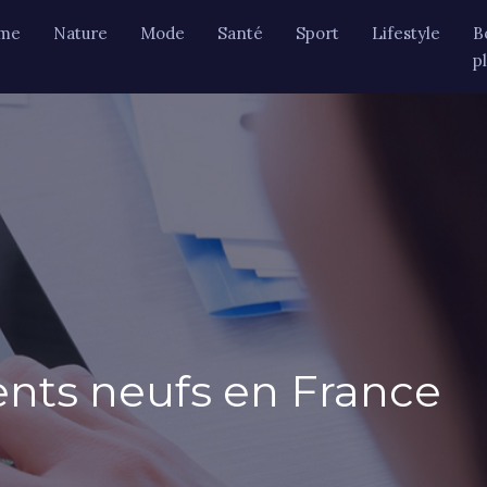
sme
Nature
Mode
Santé
Sport
Lifestyle
B
p
nts neufs en France