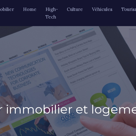
bilier
Home
High-
Culture
Véhicules
Touri
Tech
 immobilier et logeme