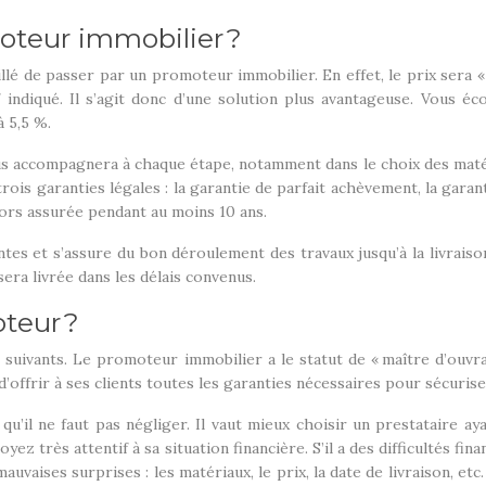
oteur immobilier ?
lé de passer par un promoteur immobilier. En effet, le prix sera 
 indiqué. Il s’agit donc d’une solution plus avantageuse. Vous é
 5,5 %.
us accompagnera à chaque étape, notamment dans le choix des matéri
trois garanties légales : la garantie de parfait achèvement, la garant
lors assurée pendant au moins 10 ans.
entes et s’assure du bon déroulement des travaux jusqu’à la livrai
era livrée dans les délais convenus.
teur ?
ts suivants. Le promoteur immobilier a le statut de « maître d’ouv
’offrir à ses clients toutes les garanties nécessaires pour sécuris
s qu’il ne faut pas négliger. Il vaut mieux choisir un prestatair
ez très attentif à sa situation financière. S’il a des difficultés f
auvaises surprises : les matériaux, le prix, la date de livraison, etc