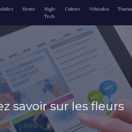
bilier
Home
High-
Culture
Véhicules
Touri
Tech
 savoir sur les fleurs