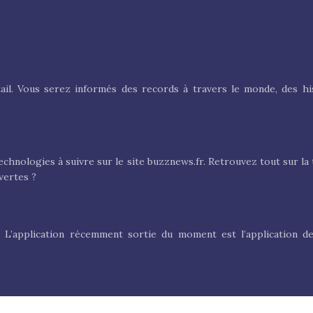
tail. Vous serez informés des records à travers le monde, des his
echnologies à suivre sur le site buzznews.fr. Retrouvez tout sur la 
vertes ?
 L’application récemment sortie du moment est l’application de
 d’informations incroyables, sur des animaux ou des personnes ex