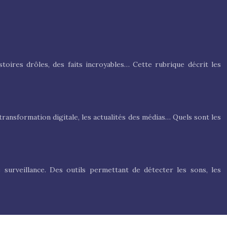
toires drôles, des faits incroyables… Cette rubrique décrit les
transformation digitale, les actualités des médias… Quels sont les
 surveillance. Des outils permettant de détecter les sons, les
traordinaires et surtout des faits divers dans le monde entier.