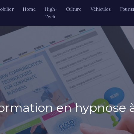
bilier
Home
High-
Culture
Véhicules
Touri
Tech
formation en hypnose à