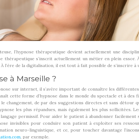
euse, l’hypnose thérapeutique devient actuellement une discipl
e thérapeutique s’inscrit actuellement un métier en plein essor. 
’ère de la digitalisation, il est tout à fait possible de s’inscrire 
e à Marseille ?
nose sur internet, il s’avère important de connaître les différente
onnaît cette forme d’hypnose dans le monde du spectacle et à des fin
se le changement, de par des suggestions directes et sans détour q
hypnose les plus répandues, mais également les plus sollicitées. Les
d’un langage permissif. Pour aider le patient à abandonner facilem
ypnose invisibles pour conduire son patient à exploiter ses resso
tion neuro-linguistique, et ce, pour toucher davantage l’incon
ation.com
, par exemple.