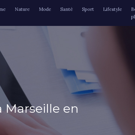
sme
Nature
Mode
Santé
Sport
Lifestyle
B
p
 Marseille en