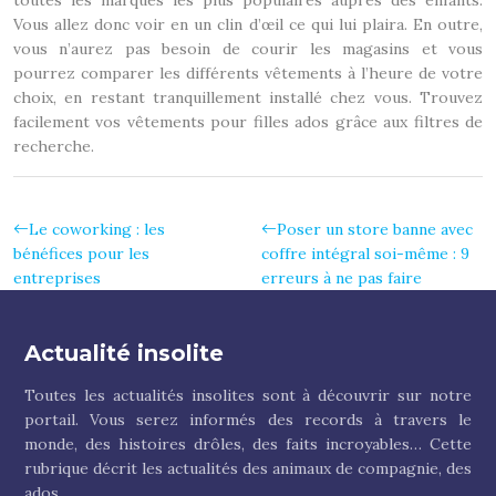
toutes les marques les plus populaires auprès des enfants.
Vous allez donc voir en un clin d’œil ce qui lui plaira. En outre,
vous n’aurez pas besoin de courir les magasins et vous
pourrez comparer les différents vêtements à l’heure de votre
choix, en restant tranquillement installé chez vous. Trouvez
facilement vos vêtements pour filles ados grâce aux filtres de
recherche.
Le coworking : les
Poser un store banne avec
bénéfices pour les
coffre intégral soi-même : 9
entreprises
erreurs à ne pas faire
Actualité insolite
Toutes les actualités insolites sont à découvrir sur notre
portail. Vous serez informés des records à travers le
monde, des histoires drôles, des faits incroyables… Cette
rubrique décrit les actualités des animaux de compagnie, des
ados …